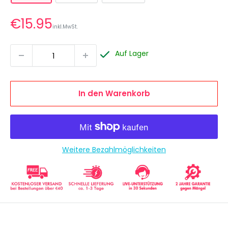
Sonderpreis
€15.95
inkl.MwSt.
Auf Lager
In den Warenkorb
Weitere Bezahlmöglichkeiten