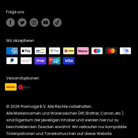
Zahlungsmodalitäten
Büro adresse:
True Image US
Versandbedingungen
Looskade 20, 6041 LE Roermond, Netherlands
Folge uns
Rückgabe und Erstattung
Telefonnummer:
+49 (0)2118 8230894
FAQ - Häufig gestellte Fragen
E-Mailadresse:
cs@trueimagetech.de
Wir akzeptieren
Mo-Fr, 07:30 - 16:00 Uhr
Versandoptionen:
© 2026 Proimage B.V. Alle Rechte vorbehalten.
Alle Markennamen und Warenzeichen (HP, Brother, Canon, etc.)
sind Eigentum der jeweiligen Inhaber und werden hier nur zu
beschreibenden Zwecken erwähnt. Wir verkaufen nur kompatible
Tintenpatronen und Tonerkartuschen auf dieser Website.