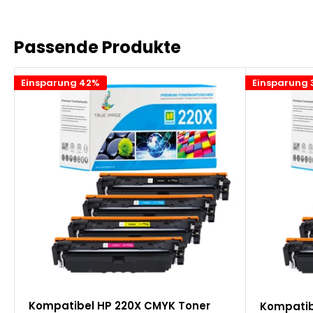
Passende Produkte
Einsparung 42%
Einsparung
Kompatibel HP 220X CMYK Toner
Kompatib