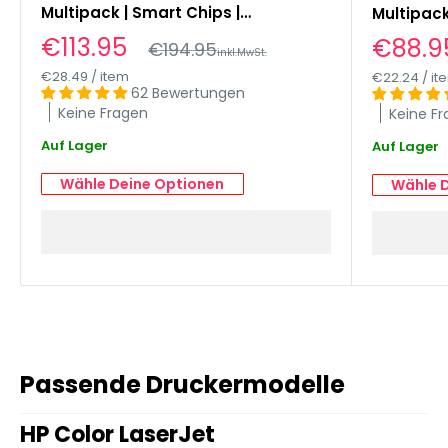
Multipack | Smart Chips |
Multipack
Tonerstand überwachen
4202dw, 
Sonderpreis
€113.95
Sonder
€88.9
Normalpreis
€194.95
inkl.MwSt.
4302fdw
€28.49
/
item
€22.24
/
it
62 Bewertungen
Keine Fragen
Keine F
Auf Lager
Auf Lager
Wähle Deine Optionen
Wähle 
Passende Druckermodelle
HP Color LaserJet