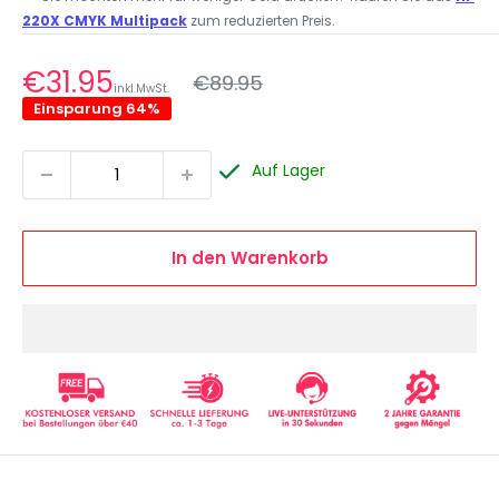
220X CMYK Multipack
zum reduzierten Preis.
Normalpreis
Sonderpreis
€31.95
€89.95
inkl.MwSt.
Einsparung 64%
Auf Lager
In den Warenkorb