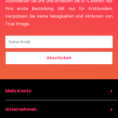
Abonnieren Sie uns und erhalten Sie 10 % Rabatt auf
Ihre erste Bestellung. Gilt nur für Erstkunden.
Verpassen Sie keine Neuigkeiten und Aktionen von
True Image.
Deine Email
Abschicken
Mein Konto
Warenkorb
Unternehmen
Kundenkonto
Nachbestellung