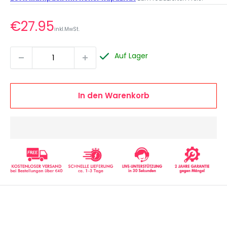
Sonderpreis
€27.95
inkl.MwSt.
Auf Lager
In den Warenkorb