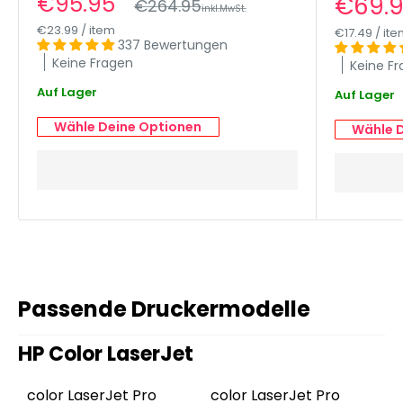
Sonderpreis
€95.95
Sonde
€69.
Normalpreis
€264.95
inkl.MwSt.
überwachen
€23.99
/
item
€17.49
/
ite
337 Bewertungen
Keine Fragen
Keine F
Auf Lager
Auf Lager
Wähle Deine Optionen
Wähle 
Passende Druckermodelle
HP Color LaserJet
color LaserJet Pro
color LaserJet Pro