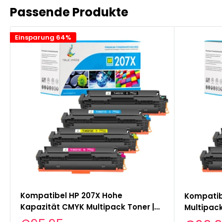
Passende Produkte
Einsparung 64%
Kompatibel HP 207X Hohe
Kompatib
Kapazität CMYK Multipack Toner |
Multipack
Smart Chips | Tonerstand
Tonersta