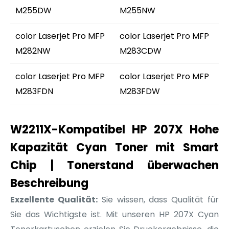
M255DW
M255NW
color Laserjet Pro MFP
color Laserjet Pro MFP
M282NW
M283CDW
color Laserjet Pro MFP
color Laserjet Pro MFP
M283FDN
M283FDW
W2211X-Kompatibel HP 207X Hohe
Kapazität Cyan Toner mit Smart
Chip | Tonerstand überwachen
Beschreibung
Exzellente Qualität:
Sie wissen, dass Qualität für
Sie das Wichtigste ist. Mit unseren HP 207X Cyan