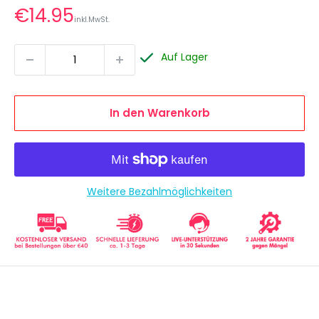
Sonderpreis
€14.95
inkl.MwSt.
Auf Lager
In den Warenkorb
Weitere Bezahlmöglichkeiten