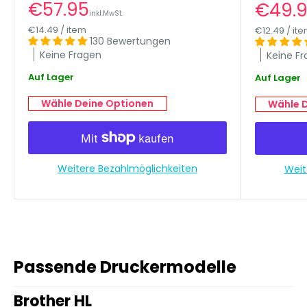
Multipack
Sonderpreis
€57.95
Sonde
€49.
inkl.MwSt.
€14.49
/
item
€12.49
/
it
130 Bewertungen
Keine Fragen
Keine F
Auf Lager
Auf Lager
Wähle Deine Optionen
Wähle 
Weitere Bezahlmöglichkeiten
Weit
Passende Druckermodelle
Brother HL