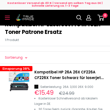
Direkt
Kostenloser Versand ab 40 € | Versand am selben Tag aus DE |
Schnelle Lieferung ca. 1–3 Tage
zum
0
Inhalt
True
Image
Kompatibel HP LaserJet Pro M402n
DE
Toner Patrone Ersatz
1 Produkt
Sortierung
Einsparung 38%
Kompatibel HP 26A 26X CF226A
CF226X Toner Schwarz für laserjet
pro m402dn, m402dne, mfp
Seitenleistung: 26A: 3,100 26X: 9.000
m426dw, m426fdn, m426fdw
Sonderpreis
€15.49
Normalpreis
€24.99
Kostenloser Schnellversand ab lokalem
Lager in DE.
30 Tage Geld-zurück-Garantie. Kaufen Sie