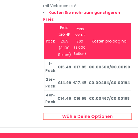
mit Vertrauen ein!
Kaufen Sie mehr zum günstigeren
Preis:
Preis
Preis
pro HP
pro HP
Pack
26A
Kosten pro pagina
26X
(9.000
(3.100
Seiten)
Seiten)
1-
€15.49
€17.95
€0.00500/€0.00199
Pack
2er-
€14.99
€17.45
€0.00484/€0.00194
Pack
4er-
€14.49
€16.95
€0.00467/€0.00188
Pack
Wähle Deine Optionen