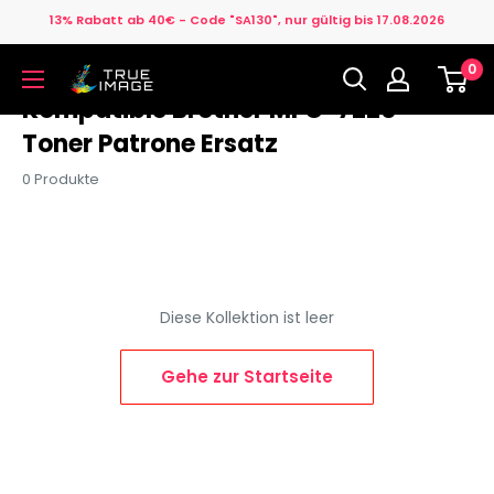
Direkt
13% Rabatt ab 40€ - Code "SA130", nur gültig bis 17.08.2026
zum
0
Inhalt
True
Image
Kompatible Brother MFC-7220
DE
Toner Patrone Ersatz
0 Produkte
Diese Kollektion ist leer
Gehe zur Startseite