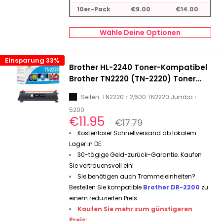
10er-Pack
€9.00
€14.00
Wähle Deine Optionen
Einsparung 33%
Brother HL-2240 Toner-Kompatibel
Brother TN2220 (TN-2220) Toner
Schwarz
Seiten: TN2220：2,600 TN2220 Jumbo：
5200
Sonderpreis
€11.95
Normalpreis
€17.79
Kostenloser Schnellversand ab lokalem
Lager in DE.
30-tägige Geld-zurück-Garantie. Kaufen
Sie vertrauensvoll ein!
Sie benötigen auch Trommeleinheiten?
Bestellen Sie kompatible
Brother DR-2200
zu
einem reduzierten Preis.
Kaufen Sie mehr zum günstigeren
Preis: