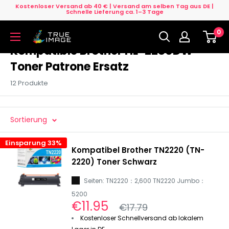
Direkt
Kostenloser Versand ab 40 € | Versand am selben Tag aus DE |
Schnelle Lieferung ca. 1–3 Tage
zum
0
Inhalt
True
Image
Kompatible Brother HL-2280DW
DE
Toner Patrone Ersatz
12 Produkte
Sortierung
Einsparung 33%
Kompatibel Brother TN2220 (TN-
2220) Toner Schwarz
Seiten: TN2220：2,600 TN2220 Jumbo：
5200
Sonderpreis
€11.95
Normalpreis
€17.79
Kostenloser Schnellversand ab lokalem