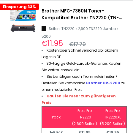
Einsparung 33%
Brother MFC-7360N Toner-
Kompatibel Brother TN2220 (TN-
2220) Toner Schwarz
Seiten: TN2220：2,600 TN2220 Jumbo：
5200
Sonderpreis
€11.95
Normalpreis
€17.79
Kostenloser Schnellversand ab lokalem
Lager in DE.
30-tägige Geld-zurück-Garantie. Kaufen
Sie vertrauensvoll ein!
Sie benötigen auch Trommeleinheiten?
Bestellen Sie kompatible
Brother DR-2200
zu
einem reduzierten Preis.
Kaufen Sie mehr zum günstigeren
Preis:
Preis Pro
Preis Pro
Pack
TN2220
TN2220XL
(2.600 Seiten)
(5.200 Seiten)
1-Pack
€11.95
€19.95