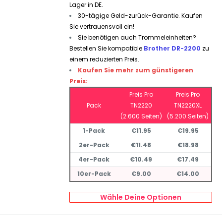
Lager in DE.
30-tägige Geld-zurück-Garantie. Kaufen
Sie vertrauensvoll ein!
Sie benötigen auch Trommeleinheiten?
Bestellen Sie kompatible
Brother DR-2200
zu
einem reduzierten Preis.
Kaufen Sie mehr zum günstigeren
Preis:
Preis Pro
Preis Pro
Pack
TN2220
TN2220XL
(2.600 Seiten)
(5.200 Seiten)
1-Pack
€11.95
€19.95
2er-Pack
€11.48
€18.98
4er-Pack
€10.49
€17.49
10er-Pack
€9.00
€14.00
Wähle Deine Optionen