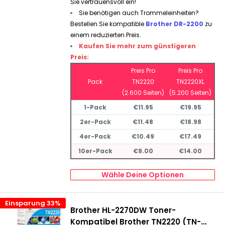
Sie vertrauensvoll ein!
Sie benötigen auch Trommeleinheiten?
Bestellen Sie kompatible
Brother DR-2200
zu
einem reduzierten Preis.
Kaufen Sie mehr zum günstigeren
Preis:
Preis Pro
Preis Pro
Pack
TN2220
TN2220XL
(2.600 Seiten)
(5.200 Seiten)
1-Pack
€11.95
€19.95
2er-Pack
€11.48
€18.98
4er-Pack
€10.49
€17.49
10er-Pack
€9.00
€14.00
Wähle Deine Optionen
Einsparung 33%
Brother HL-2270DW Toner-
Kompatibel Brother TN2220 (TN-