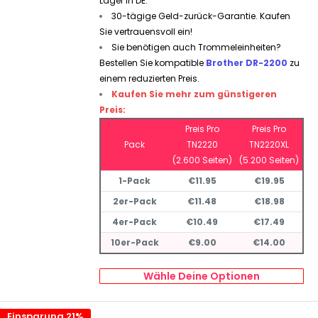
Lager in DE.
30-tägige Geld-zurück-Garantie. Kaufen
Sie vertrauensvoll ein!
Sie benötigen auch Trommeleinheiten?
Bestellen Sie kompatible
Brother DR-2200
zu
einem reduzierten Preis.
Kaufen Sie mehr zum günstigeren
Preis:
Preis Pro
Preis Pro
Pack
TN2220
TN2220XL
(2.600 Seiten)
(5.200 Seiten)
1-Pack
€11.95
€19.95
2er-Pack
€11.48
€18.98
4er-Pack
€10.49
€17.49
10er-Pack
€9.00
€14.00
Wähle Deine Optionen
Einsparung 21%