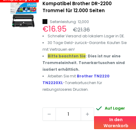
Kompatibel Brother DR-2200
Trommel für 12.000 Seiten
Seitenleistung: 12,000
Sonderpreis
€16.95
Normalpreis
€21.36
Schneller Versand ab lokalem Lager in DE.
30 Tage Geld-zurück-Garantie. Kaufen Sie
mit Vertrauen ein!
Bitte beachten Sie
: Dies ist nur eine
Trommeleinheit. Tonerkartuschen sind
isoliert erhältlich.
Arbeiten Sie mit
Brother TN2220
TN2220XL
-Tonerkartuschen für
reibungsloseres Drucken.
Auf Lager
In den
Warenkorb