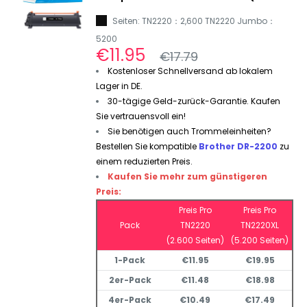
2220) Toner Schwarz
Seiten: TN2220：2,600 TN2220 Jumbo：
5200
Sonderpreis
€11.95
Normalpreis
€17.79
Kostenloser Schnellversand ab lokalem
Lager in DE.
30-tägige Geld-zurück-Garantie. Kaufen
Sie vertrauensvoll ein!
Sie benötigen auch Trommeleinheiten?
Bestellen Sie kompatible
Brother DR-2200
zu
einem reduzierten Preis.
Kaufen Sie mehr zum günstigeren
Preis:
Preis Pro
Preis Pro
Pack
TN2220
TN2220XL
(2.600 Seiten)
(5.200 Seiten)
1-Pack
€11.95
€19.95
2er-Pack
€11.48
€18.98
4er-Pack
€10.49
€17.49