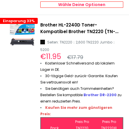
Wähle Deine Optionen
Einsparung 33%
Brother HL-2240D Toner-
Kompatibel Brother TN2220 (TN-
2220) Toner Schwarz
Seiten: TN2220：2,600 TN2220 Jumbo：
5200
Sonderpreis
€11.95
Normalpreis
€17.79
Kostenloser Schnellversand ab lokalem
Lager in DE.
30-tägige Geld-zurück-Garantie. Kaufen
Sie vertrauensvoll ein!
Sie benötigen auch Trommeleinheiten?
Bestellen Sie kompatible
Brother DR-2200
zu
einem reduzierten Preis.
Kaufen Sie mehr zum günstigeren
Preis:
Preis Pro
Preis Pro
Pack
TN2220
TN2220XL