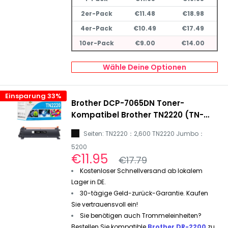
2er-Pack
€11.48
€18.98
4er-Pack
€10.49
€17.49
10er-Pack
€9.00
€14.00
Wähle Deine Optionen
Einsparung 33%
Brother DCP-7065DN Toner-
Kompatibel Brother TN2220 (TN-
2220) Toner Schwarz
Seiten: TN2220：2,600 TN2220 Jumbo：
5200
Sonderpreis
€11.95
Normalpreis
€17.79
Kostenloser Schnellversand ab lokalem
Lager in DE.
30-tägige Geld-zurück-Garantie. Kaufen
Sie vertrauensvoll ein!
Sie benötigen auch Trommeleinheiten?
Bestellen Sie kompatible
Brother DR-2200
zu