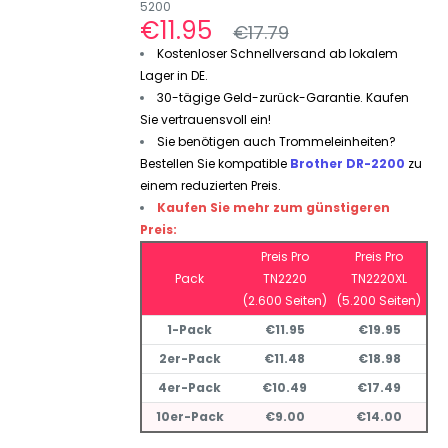
5200
Sonderpreis
€11.95
Normalpreis
€17.79
Kostenloser Schnellversand ab lokalem
Lager in DE.
30-tägige Geld-zurück-Garantie. Kaufen
Sie vertrauensvoll ein!
Sie benötigen auch Trommeleinheiten?
Bestellen Sie kompatible
Brother DR-2200
zu
einem reduzierten Preis.
Kaufen Sie mehr zum günstigeren
Preis:
Preis Pro
Preis Pro
Pack
TN2220
TN2220XL
(2.600 Seiten)
(5.200 Seiten)
1-Pack
€11.95
€19.95
2er-Pack
€11.48
€18.98
4er-Pack
€10.49
€17.49
10er-Pack
€9.00
€14.00