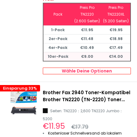
Preis Pro
Preis Pro
Pack
TN2220
TN2220XL
(2.600 Seiten)
(5.200 Seiten)
1-Pack
€11.95
€19.95
2er-Pack
€11.48
€18.98
4er-Pack
€10.49
€17.49
10er-Pack
€9.00
€14.00
Wähle Deine Optionen
Einsparung 33%
Brother Fax 2940 Toner-Kompatibel
Brother TN2220 (TN-2220) Toner
Schwarz
Seiten: TN2220：2,600 TN2220 Jumbo：
5200
Sonderpreis
€11.95
Normalpreis
€17.79
Kostenloser Schnellversand ab lokalem