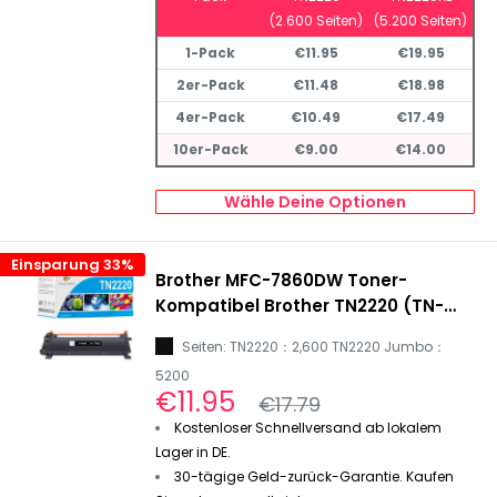
(2.600 Seiten)
(5.200 Seiten)
1-Pack
€11.95
€19.95
2er-Pack
€11.48
€18.98
4er-Pack
€10.49
€17.49
10er-Pack
€9.00
€14.00
Wähle Deine Optionen
Einsparung 33%
Brother MFC-7860DW Toner-
Kompatibel Brother TN2220 (TN-
2220) Toner Schwarz
Seiten: TN2220：2,600 TN2220 Jumbo：
5200
Sonderpreis
€11.95
Normalpreis
€17.79
Kostenloser Schnellversand ab lokalem
Lager in DE.
30-tägige Geld-zurück-Garantie. Kaufen